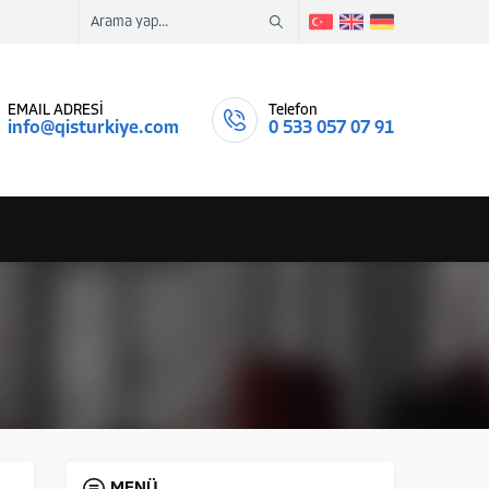
EMAIL ADRESİ
Telefon
info@qisturkiye.com
0 533 057 07 91