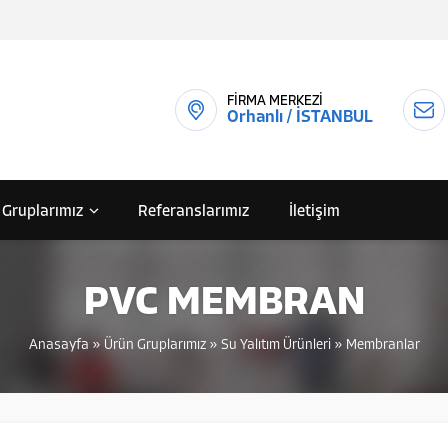
FİRMA MERKEZİ
Orhanlı / İSTANBUL
 Gruplarımız
Referanslarımız
İletişim
PVC MEMBRAN
Anasayfa
»
Ürün Gruplarımız
»
Su Yalıtım Ürünleri
»
Membranlar