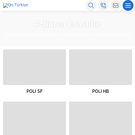
Poliurea Esaslılar
Anasayfa
»
Ürün Gruplarımız
»
Su Yalıtım Ürünleri
»
Poliurea Esaslılar
POLI SF
POLI HB