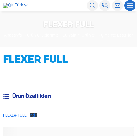
FLEXER FULL
Anasayfa
»
Ürün Gruplarımız
»
Su Yalıtım Ürünleri
»
Çimento Esaslılar
FLEXER FULL
Ürün Özellikleri
FLEXER-FULL
İndir