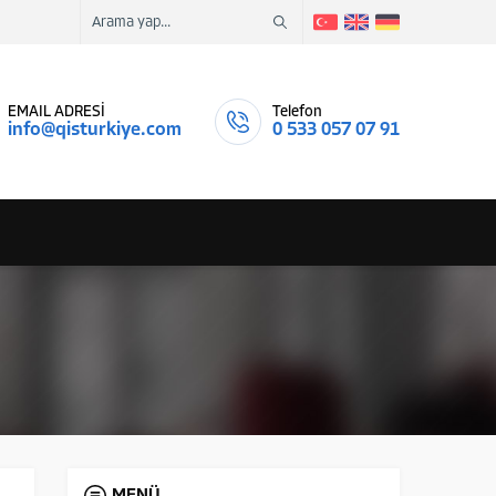
EMAIL ADRESİ
Telefon
info@qisturkiye.com
0 533 057 07 91