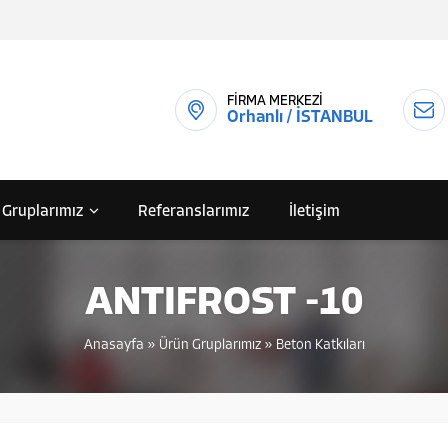
FİRMA MERKEZİ
Orhanlı / İSTANBUL
 Gruplarımız
Referanslarımız
İletişim
ANTIFROST -10
Anasayfa
»
Ürün Gruplarımız
»
Beton Katkıları