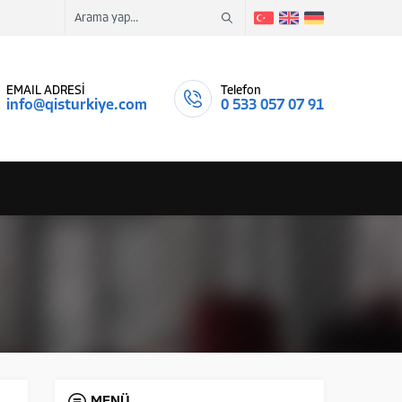
EMAIL ADRESİ
Telefon
info@qisturkiye.com
0 533 057 07 91