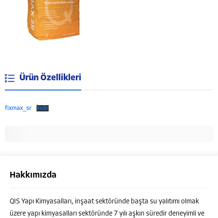
Ürün Özellikleri
fixmax_sr
İndir
Hakkımızda
QIS Yapı Kimyasalları, inşaat sektöründe başta su yalıtımı olmak
Müşteri Temsilcisi
üzere yapı kimyasalları sektöründe 7 yılı aşkın süredir deneyimli ve